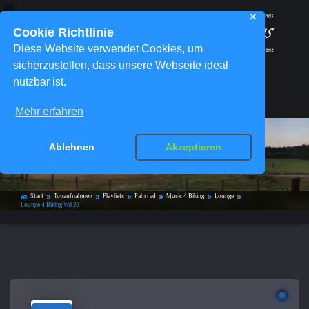
✕
Cookie Richtlinie
Diese Website verwendet Cookies, um
sicherzustellen, dass unsere Webseite ideal
nutzbar ist.
Menü
Mehr erfahren
Ablehnen
Akzeptieren
Lounge 4 Biking Vol.27
Start
Tonaufnahmen
Playlists
Fahrrad
Music 4 Biking
Lounge
home_work
double_arrow
double_arrow
double_arrow
double_arrow
double_arrow
double_arrow
Lounge 4 Biking Vol.27