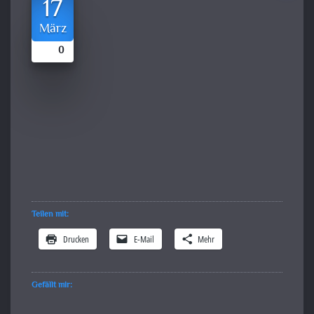
17
März
0
Teilen mit:
Drucken
E-Mail
Mehr
Gefällt mir: