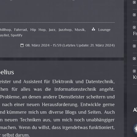
hillhop
,
Fahrrad
,
Hip Hop
,
Jazz
,
Jazzhop
,
Musik
,
category
Lounge
F
aylist
,
Spotify
08. März 2024 - 15:59 (Letztes Update: 21. März 2024)
calendar_today
elius
K
leister und Assistent für Elektronik und Datentechnik,
en für alles was die Informationstechnik angeht.
obleme, an denen andere Dienstleister scheitern und
e nach einer neuen Herausforderung. Entwickle gerne
A
nd kümmere mich um diverse Blogs und Seiten. Auch
 an neuen Techniken aus, um mich noch unabhängiger
achen. Wenn du willst, dass irgendetwas funktioniert,
 selbst darum.