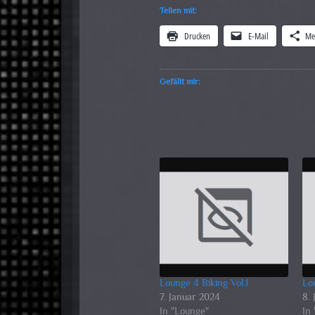
Teilen mit:
Drucken
E-Mail
Me
Gefällt mir:
Lounge 4 Biking Vol.1
Lo
7. Januar 2024
8.
In "Lounge"
In