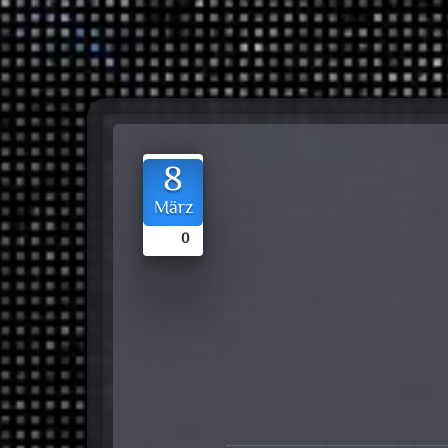
8
März
0