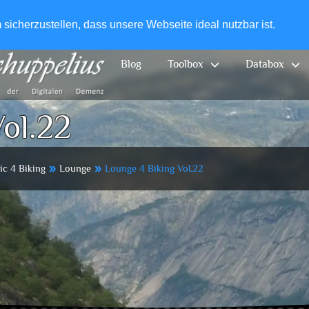
+49-
icherzustellen, dass unsere Webseite ideal nutzbar ist.
Blog
Toolbox
Databox
ol.22
ic 4 Biking
Lounge
Lounge 4 Biking Vol.22
double_arrow
double_arrow