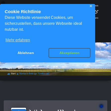
✕
Cookie Richtlinie
Diese Website verwendet Cookies, um
sicherzustellen, dass unsere Webseite ideal
nutzbar ist.
Menü
Mehr erfahren
Ablehnen
Akzeptieren
Schlagwort-Archiv:
Greifswald
Start
Markierte Beiträge: "Greifswald"
home_work
double_arrow