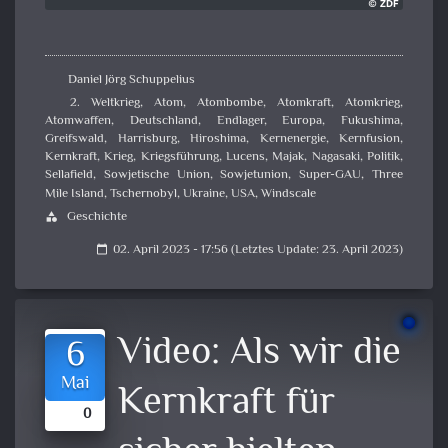
Daniel Jörg Schuppelius
2. Weltkrieg
,
Atom
,
Atombombe
,
Atomkraft
,
Atomkrieg
,
Atomwaffen
,
Deutschland
,
Endlager
,
Europa
,
Fukushima
,
Greifswald
,
Harrisburg
,
Hiroshima
,
Kernenergie
,
Kernfusion
,
Kernkraft
,
Krieg
,
Kriegsführung
,
Lucens
,
Majak
,
Nagasaki
,
Politik
,
Sellafield
,
Sowjetische Union
,
Sowjetunion
,
Super-GAU
,
Three
Mile Island
,
Tschernobyl
,
Ukraine
,
USA
,
Windscale
Geschichte
category
02. April 2023 - 17:56 (Letztes Update: 23. April 2023)
calendar_today
Video:
Als wir die
6
Mai
Kernkraft für
0