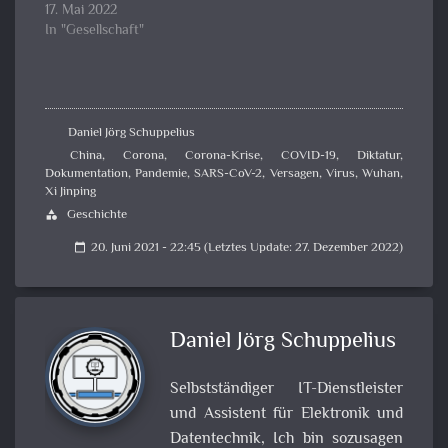
17. Mai 2022
In "Gesellschaft"
Daniel Jörg Schuppelius
China
,
Corona
,
Corona-Krise
,
COVID-19
,
Diktatur
,
Dokumentation
,
Pandemie
,
SARS-CoV-2
,
Versagen
,
Virus
,
Wuhan
,
Xi Jinping
Geschichte
category
20. Juni 2021 - 22:45 (Letztes Update: 27. Dezember 2022)
calendar_today
Daniel Jörg Schuppelius
Selbstständiger IT-Dienstleister
und Assistent für Elektronik und
Datentechnik, Ich bin sozusagen