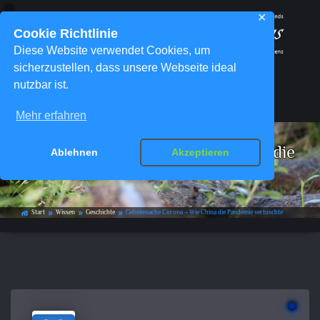
✕
Cookie Richtlinie
Diese Website verwendet Cookies, um
sicherzustellen, dass unsere Webseite ideal
nutzbar ist.
Menü
Mehr erfahren
Geheimsache Corona – Wie China die
Ablehnen
Akzeptieren
Pandemie vertuschte
Start
Wissen
Geschichte
Geheimsache Corona – Wie China die Pandemie vertuschte
home_work
double_arrow
double_arrow
double_arrow