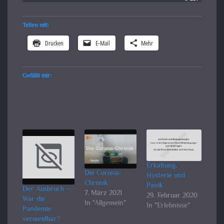
Teilen mit:
Drucken
E-Mail
Mehr
Gefällt mir:
Erkältung,
Die Corona-
Hysterie und
Chronik
Panik
Der Ausbruch –
7. März 2021
29. Februar 2020
War die
In "Allgemein"
In "Erlebnisse"
Pandemie
vermeidbar?