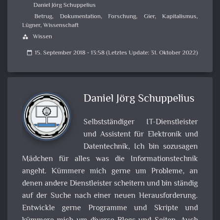
Daniel Jörg Schuppelius
Betrug
,
Dokumentation
,
Forschung
,
Gier
,
Kapitalismus
,
Lügner
,
Wissenschaft
Wissen
category
15. September 2018 - 13:58 (Letztes Update: 31. Oktober 2022)
calendar_today
Daniel Jörg Schuppelius
Selbstständiger IT-Dienstleister
und Assistent für Elektronik und
Datentechnik, Ich bin sozusagen
Mädchen für alles was die Informationstechnik
angeht. Kümmere mich gerne um Probleme, an
denen andere Dienstleister scheitern und bin ständig
auf der Suche nach einer neuen Herausforderung.
Entwickle gerne Programme und Skripte und