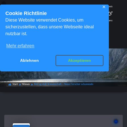
✕
Cookie Richtlinie
Diese Website verwendet Cookies, um
sicherzustellen, dass unsere Webseite ideal
nutzbar ist.
Menü
Mehr erfahren
Betrug statt Wissenschaft – Wenn
Ablehnen
Akzeptieren
Forscher schummeln
Start
Wissen
Betrug statt Wissenschaft – Wenn Forscher schummeln
home_work
double_arrow
double_arrow