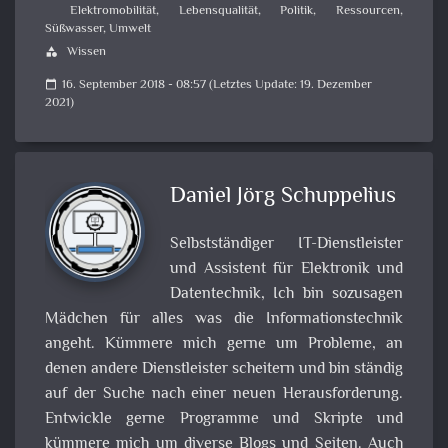
Elektromobilität
,
Lebensqualität
,
Politik
,
Ressourcen
,
Süßwasser
,
Umwelt
Wissen
category
16. September 2018 - 08:57 (Letztes Update: 19. Dezember
calendar_today
2021)
Daniel Jörg Schuppelius
Selbstständiger IT-Dienstleister
und Assistent für Elektronik und
Datentechnik, Ich bin sozusagen
Mädchen für alles was die Informationstechnik
angeht. Kümmere mich gerne um Probleme, an
denen andere Dienstleister scheitern und bin ständig
auf der Suche nach einer neuen Herausforderung.
Entwickle gerne Programme und Skripte und
kümmere mich um diverse Blogs und Seiten. Auch