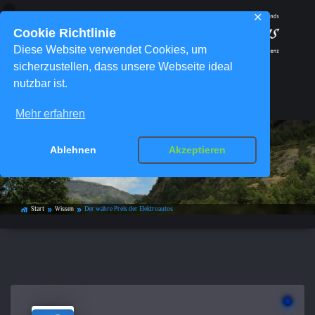
✕
Cookie Richtlinie
Diese Website verwendet Cookies, um
sicherzustellen, dass unsere Webseite ideal
nutzbar ist.
Menü
Mehr erfahren
Ablehnen
Akzeptieren
Der wahre Preis der Elektroautos
Start
Wissen
Der wahre Preis der Elektroautos
home_work
double_arrow
double_arrow