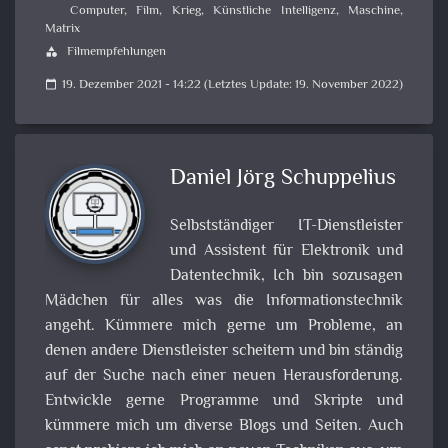
Computer
,
Film
,
Krieg
,
Künstliche Intelligenz
,
Maschine
,
Matrix
Filmempfehlungen
category
19. Dezember 2021 - 14:22 (Letztes Update: 19. November 2022)
calendar_today
Daniel Jörg Schuppelius
Selbstständiger IT-Dienstleister
und Assistent für Elektronik und
Datentechnik, Ich bin sozusagen
Mädchen für alles was die Informationstechnik
angeht. Kümmere mich gerne um Probleme, an
denen andere Dienstleister scheitern und bin ständig
auf der Suche nach einer neuen Herausforderung.
Entwickle gerne Programme und Skripte und
kümmere mich um diverse Blogs und Seiten. Auch