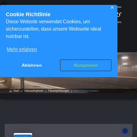
✕
Cookie Richtlinie
Diese Website verwendet Cookies, um
sicherzustellen, dass unsere Webseite ideal
nutzbar ist.
Menü
Mehr erfahren
Ablehnen
Akzeptieren
Matrix Resurrections
Start
Videoaufnahmen
Filmempfehlungen
Matrix Resurrections
home_work
double_arrow
double_arrow
double_arrow