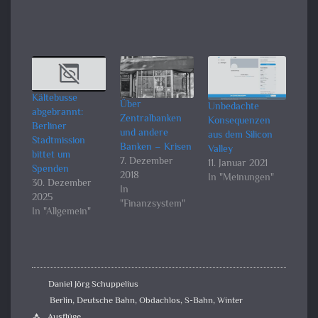
Kältebusse
Über
Unbedachte
abgebrannt:
Zentralbanken
Konsequenzen
Berliner
und andere
aus dem Silicon
Stadtmission
Banken – Krisen
Valley
bittet um
7. Dezember
11. Januar 2021
Spenden
2018
In "Meinungen"
30. Dezember
In
2025
"Finanzsystem"
In "Allgemein"
Daniel Jörg Schuppelius
Berlin
,
Deutsche Bahn
,
Obdachlos
,
S-Bahn
,
Winter
Ausflüge
category