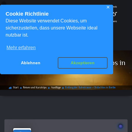
✕
Cookie Richtlinie
Diese Website verwendet Cookies, um
sicherzustellen, dass unsere Webseite ideal
nutzbar ist.
Menü
Mehr erfahren
Entlang der Bahntrasse – Obdachlos in
Ablehnen
Akzeptieren
Berlin
Start
Reisen und Kurztrips
Ausflüge
Entlang der Bahntrasse – Obdachlos in Berlin
home_work
double_arrow
double_arrow
double_arrow