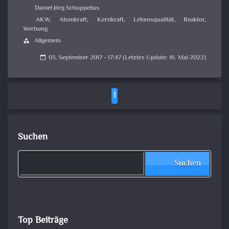
Daniel Jörg Schuppelius
AKW
,
Atomkraft
,
Kernkraft
,
Lebensqualität
,
Reaktor
,
Werbung
Allgemein
category
03. September 2017 - 17:47 (Letztes Update: 16. Mai 2022)
calendar_today
1
Suchen
Suchen
Top Beiträge