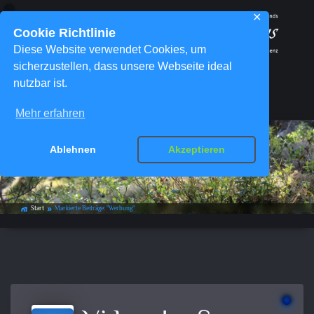
✕
Cookie Richtlinie
Diese Website verwendet Cookies, um
sicherzustellen, dass unsere Webseite ideal
nutzbar ist.
Menü
Mehr erfahren
Ablehnen
Akzeptieren
Schlagwort-Archiv:
Werbung
Start
Markierte Beiträge: "Werbung"
home_work
double_arrow