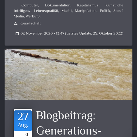
Computer
,
Dokumentation
,
Kapitalismus
,
Künstliche
Intelligenz
,
Lebensqualität
,
Macht
,
Manipulation
,
Politik
,
Social
Media
,
Werbung
Gesellschaft
category
07. November 2020 - 13:47 (Letztes Update: 25. Oktober 2022)
calendar_today
Blogbeitrag:
27
Aug.
Generations­
0