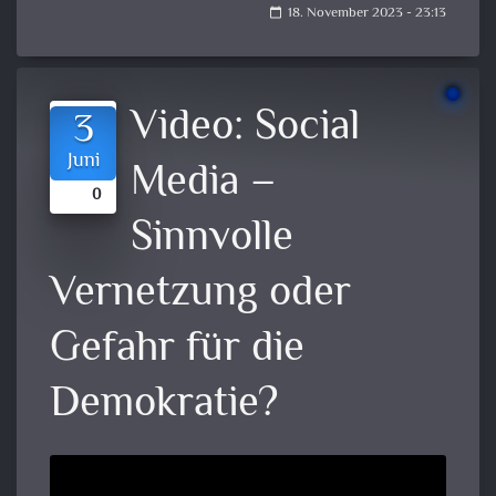
18. November 2023 - 23:13
calendar_today
Video:
Social
3
Juni
Media –
0
Sinnvolle
Vernetzung oder
Gefahr für die
Demokratie?