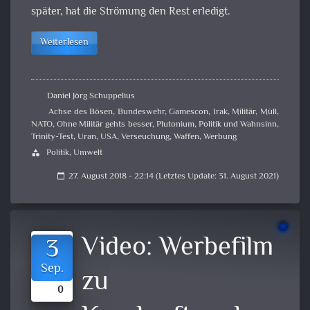
später, hat die Strömung den Rest erledigt.
Weiterlesen
Daniel Jörg Schuppelius
Achse des Bösen
,
Bundeswehr
,
Gamescon
,
Irak
,
Militär
,
Müll
,
NATO
,
Ohne Militär gehts besser
,
Plutonium
,
Politik und Wahnsinn
,
Trinity-Test
,
Uran
,
USA
,
Verseuchung
,
Waffen
,
Werbung
Politik
,
Umwelt
category
27. August 2018 - 22:14 (Letztes Update: 31. August 2021)
calendar_today
Video:
Werbefilm
3
Sep.
zu
0