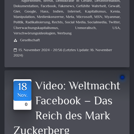
Algorithmen
,
Brexit
,
Demokratie in Gefahr
,
Desinformation
,
Dokumentation
,
Facebook
,
Fakenews
,
Gefühlte Wahrheit
,
Gewalt
,
Gier
,
Google
,
Hass
,
Indien
,
Internet
,
Kapitalismus
,
Kenia
,
Manipulation
,
Medienkonzerne
,
Meta
,
Microsoft
,
MSN
,
Myanmar
,
Politik
,
Radikalisierung
,
Rechts
,
Social Media
,
Socialmedia
,
Twitter
,
Überwachungskapitalismus
,
Unmoralisch
,
USA
,
Verschwörungsideologien
,
Werbung
Gesellschaft
category
13. November 2024 - 20:56 (Letztes Update: 16. November
calendar_today
2024)
Video:
Weltmacht
18
Nov.
Facebook – Das
0
Reich des Mark
Zuckerberg