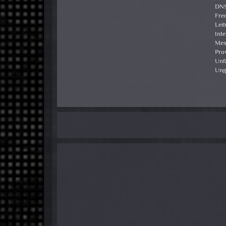
DNS
Fre
Lei
Inte
Mes
Pro
Unf
Ung