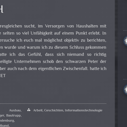
H
hresgleichen sucht, im Versorgen von Haushalten mit
e selten so viel Unfähigkeit auf einem Punkt erlebt. In
ersuche ich euch mal möglichst objektiv zu berichten,
en wurde und warum ich zu diesem Schluss gekommen
hatte ich das Gefühl, dass sich niemand so richtig
eteiligte Unternehmen schob den schwarzen Peter der
ber auch nach dem eigentlichen Zwischenfall. hatte ich
NET
,
Ausbau
,
category
Arbeit
,
Geschichten
,
Informationstechnologie
ger
,
Bautrupp
,
ndenburg
,
itband
,