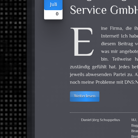
Juli
Service Gmb
0
E
ine Firma, die i
Internet! Ich hab
diesem Beitrag v
was mir angebot
bin. Teilweise 
zuständig gefühlt hat. Jedes b
jeweils abwesenden Partei zu. A
noch meine Probleme mit DNS:
Weiterlesen
Daniel Jörg Schuppelius
1&1
Bag
Bra
Bre