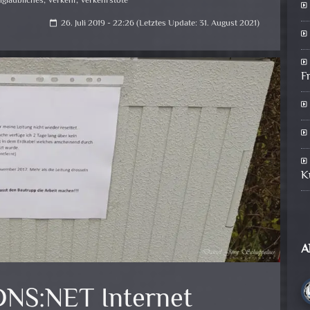
glaubliches
,
Verkehr
,
Verkehrstote
26. Juli 2019 - 22:26 (Letztes Update: 31. August 2021)
calendar_today
F
K
A
DNS:NET Internet