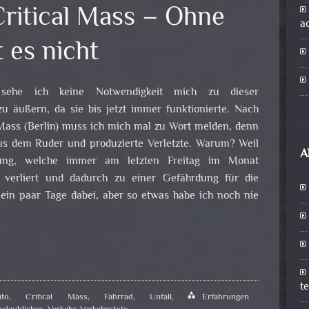
ritical Mass – Ohne
a
 es nicht
 sehe ich keine Notwendigkeit mich zu dieser
zu äußern, da sie bis jetzt immer funktionierte. Nach
 Mass (Berlin) muss ich mich mal zu Wort melden, denn
 aus dem Ruder und produzierte Verletzte. Warum? Weil
A
tung, welche immer am letzten Freitag im Monat
t verliert und dadurch zu einer Gefährdung für die
 ein paar Tage dabei, aber so etwas habe ich noch nie
t
to
,
Critical Mass
,
Fahrrad
,
Unfall
,
category
Erfahrungen