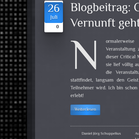
Blogbeitrag:
C
26
Juli
Vernunft geht
0
N
ormalerweise
Veranstaltung 
dieser Critical
sie lief völlig
die Veranstal
stattfindet, langsam den Geis
Teilnehmer wird. Ich bin schon
erlebt!
Weiterlesen
Daniel Jörg Schuppelius
Au