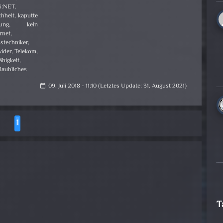
:NET
,
chheit
,
kaputte
tung
,
kein
rnet
,
stechniker
,
vider
,
Telekom
,
ähigkeit
,
laubliches
09. Juli 2018 - 11:10 (Letztes Update: 31. August 2021)
calendar_today
1
T