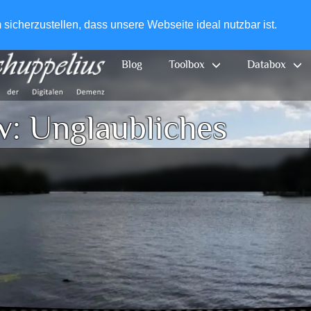
+49-
icherzustellen, dass unsere Webseite ideal nutzbar ist.
Blog
Toolbox
Databox
v:
Unglaubliches