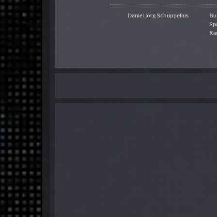
Daniel Jörg Schuppelius
Bu
Sp
Ra