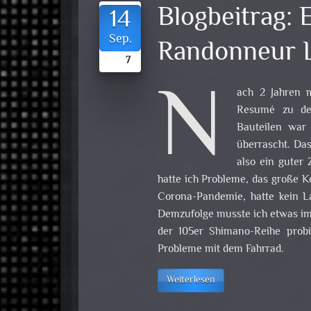
Blogbeitrag:
14
Sep.
Randonneur L
7
N
ach 2 Jahren 
Resumé zu den
Bauteilen war 
überrascht. Das
also ein guter
hatte ich Probleme, das große K
Corona-Pandemie, hatte kein La
Demzufolge musste ich etwas imp
der 105er Shimano-Reihe prob
Probleme mit dem Fahrrad.
Weiterlesen