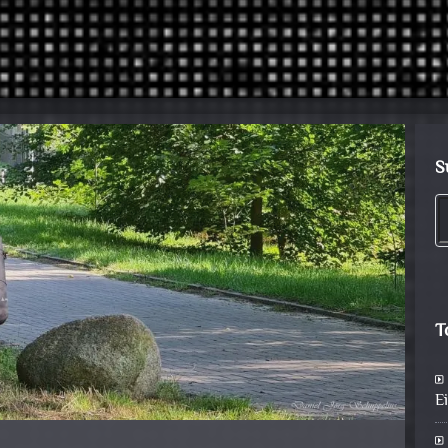
S
T
E