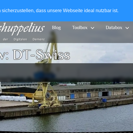
+49-
icherzustellen, dass unsere Webseite ideal nutzbar ist.
Blog
Toolbox
Databox
v:
DT-Swiss