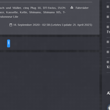
sch und Müller
,
cinq Plug III
,
DT-Swiss
,
IXON
category
Fahrräder
ace
,
Kassette
,
Kette
,
Shimano
,
Shimano 105
,
T-
ndonneur Lite
14. September 2020 - 02:38 (Letztes Update: 21. April 2023)
calendar_today
F
1
K
A