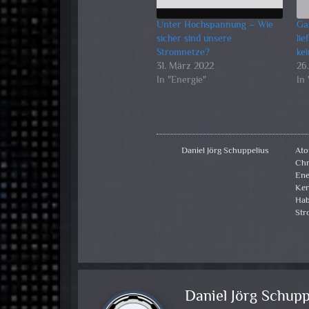
Unter Hochspannung – Wie
Ga
sicher sind unsere
lie
Stromnetze?
ke
31. März 2022
26
In "Energie"
In
Daniel Jörg Schuppelius
Ato
Chr
Ene
Ker
Hab
Str
Daniel Jörg Schupp