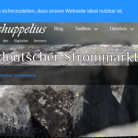
+49-
icherzustellen, dass unsere Webseite ideal nutzbar ist.
Blog
Toolbox
Databox
 deutscher Strommark
utscher Strommarkt