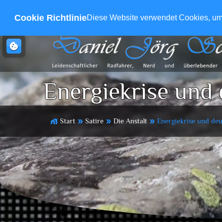
Cookie Richtlinie
Diese Website verwendet Cookies, um s
cookie
Energiekrise und
Start
Satire
Die Anstalt
Energiekrise und de
home_work
double_arrow
double_arrow
double_arrow