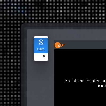
8
Okt.
0