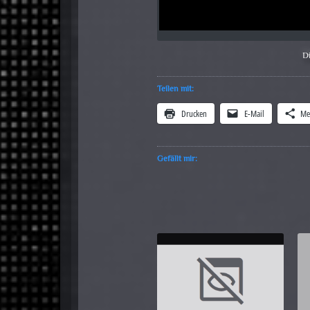
D
Teilen mit:
Drucken
E-Mail
Me
Gefällt mir: