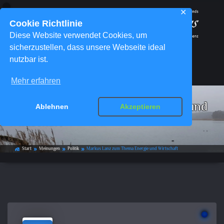
✕
Cookie Richtlinie
Diese Website verwendet Cookies, um
sicherzustellen, dass unsere Webseite ideal
nutzbar ist.
Menü
Mehr erfahren
Markus Lanz zum Thema Energie und
Ablehnen
Akzeptieren
Wirtschaft
Start
Meinungen
Politik
Markus Lanz zum Thema Energie und Wirtschaft
home_work
double_arrow
double_arrow
double_arrow