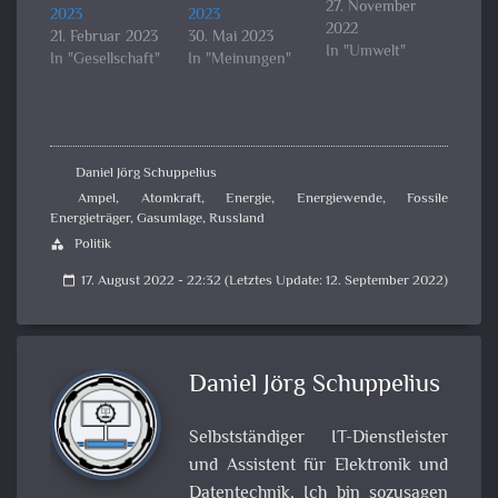
27. November
2023
2023
2022
21. Februar 2023
30. Mai 2023
In "Umwelt"
In "Gesellschaft"
In "Meinungen"
Daniel Jörg Schuppelius
Ampel
,
Atomkraft
,
Energie
,
Energiewende
,
Fossile
Energieträger
,
Gasumlage
,
Russland
Politik
category
17. August 2022 - 22:32 (Letztes Update: 12. September 2022)
calendar_today
Daniel Jörg Schuppelius
Selbstständiger IT-Dienstleister
und Assistent für Elektronik und
Datentechnik, Ich bin sozusagen