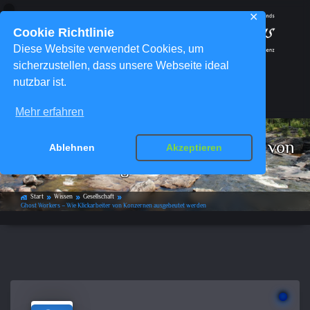
✕
Cookie Richtlinie
Diese Website verwendet Cookies, um
sicherzustellen, dass unsere Webseite ideal
nutzbar ist.
Menü
Mehr erfahren
Ghost Workers – Wie Klickarbeiter von
Ablehnen
Akzeptieren
Konzernen ausgebeutet werden
Start
Wissen
Gesellschaft
home_work
double_arrow
double_arrow
double_arrow
Ghost Workers – Wie Klickarbeiter von Konzernen ausgebeutet werden