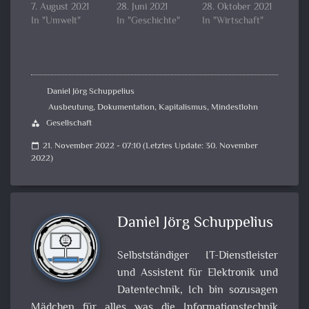
7. August 2021
28. Juni 2021
28. Oktober 2021
In "Umwelt"
In "Geschichte"
In "Wirtschaft"
Daniel Jörg Schuppelius
Ausbeutung
,
Dokumentation
,
Kapitalismus
,
Mindestlohn
Gesellschaft
category
21. November 2022 - 07:10 (Letztes Update: 30. November
calendar_today
2022)
Daniel Jörg Schuppelius
Selbstständiger IT-Dienstleister
und Assistent für Elektronik und
Datentechnik, Ich bin sozusagen
Mädchen für alles was die Informationstechnik