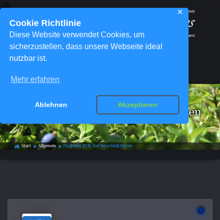
✕
Cookie Richtlinie
Diese Website verwendet Cookies, um
sicherzustellen, dass unsere Webseite ideal
nutzbar ist.
Menü
Mehr erfahren
Ablehnen
Akzeptieren
Flughafen BER: Auf Verschleiß fahren
Start
Allgemein
Flughafen BER: Auf Verschleiß fahren
home_work
double_arrow
double_arrow