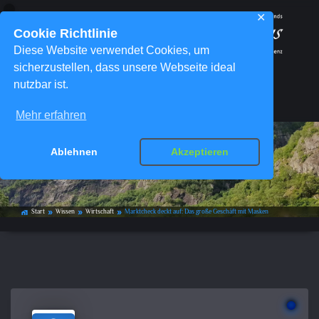
✕
Cookie Richtlinie
Diese Website verwendet Cookies, um
sicherzustellen, dass unsere Webseite ideal
nutzbar ist.
Menü
Mehr erfahren
Marktcheck deckt auf: Das große
Ablehnen
Akzeptieren
Geschäft mit Masken
Start
Wissen
Wirtschaft
Marktcheck deckt auf: Das große Geschäft mit Masken
home_work
double_arrow
double_arrow
double_arrow