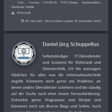
CDU
,
Corona
,
COVID-19
,
FFP2-Maske
,
Maskenaffäre
,
Pandemie
,
Politik
Wirtschaft
category
09. Mai 2021 - 18:14 (Letztes Update: 18. Dezember 2021)
calendar_today
Daniel Jörg Schuppelius
Selbstständiger IT-Dienstleister
und Assistent für Elektronik und
Datentechnik, Ich bin sozusagen
Mädchen für alles was die Informationstechnik
angeht. Kümmere mich gerne um Probleme, an
denen andere Dienstleister scheitern und bin ständig
auf der Suche nach einer neuen Herausforderung.
Entwickle gerne Programme und Skripte und
kümmere mich um diverse Blogs und Seiten. Auch