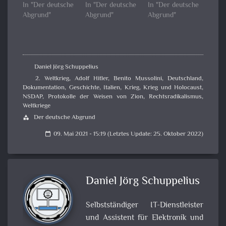
In "Der deutsche
In "Der deutsche
In "Der deutsche
Abgrund"
Abgrund"
Abgrund"
Daniel Jörg Schuppelius
2. Weltkrieg
,
Adolf Hitler
,
Benito Mussolini
,
Deutschland
,
Dokumentation
,
Geschichte
,
Italien
,
Krieg
,
Krieg und Holocaust
,
NSDAP
,
Protokolle der Weisen von Zion
,
Rechtsradikalismus
,
Weltkriege
Der deutsche Abgrund
category
09. Mai 2021 - 15:19 (Letztes Update: 25. Oktober 2022)
calendar_today
Daniel Jörg Schuppelius
Selbstständiger IT-Dienstleister
und Assistent für Elektronik und