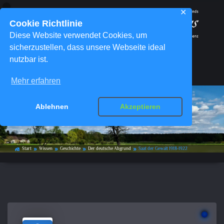
✕
Cookie Richtlinie
Diese Website verwendet Cookies, um
sicherzustellen, dass unsere Webseite ideal
nutzbar ist.
Menü
Mehr erfahren
Ablehnen
Akzeptieren
Saat der Gewalt 1918-1922
Start
Wissen
Geschichte
Der deutsche Abgrund
Saat der Gewalt 1918-1922
home_work
double_arrow
double_arrow
double_arrow
double_arrow