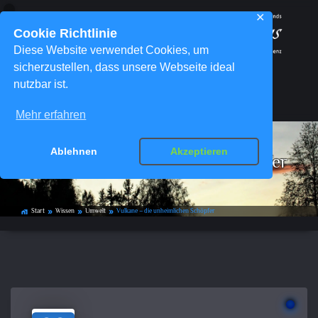
✕
Cookie Richtlinie
Diese Website verwendet Cookies, um
sicherzustellen, dass unsere Webseite ideal
nutzbar ist.
Menü
Mehr erfahren
Ablehnen
Akzeptieren
Vulkane – die unheimlichen Schöpfer
Start
Wissen
Umwelt
Vulkane – die unheimlichen Schöpfer
home_work
double_arrow
double_arrow
double_arrow