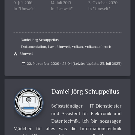
9. Juli 2016
14. Juli 2019
3. Oktober 2020
In "Umwelt"
In "Umwelt"
In "Umwelt"
Daniel Jörg Schuppelius
Dokumentation
,
Lava
,
Umwelt
,
Vulkan
,
Vulkanausbruch
Umwelt
category
22. November 2020 - 23:04 (Letztes Update: 23. Juli 2023)
calendar_today
Daniel Jörg Schuppelius
Selbstständiger IT-Dienstleister
und Assistent für Elektronik und
Datentechnik, Ich bin sozusagen
Mädchen für alles was die Informationstechnik