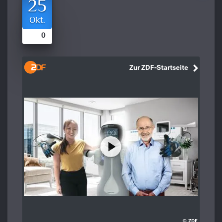
25
Okt.
0