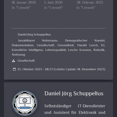
18. Januar 2020
5. Juni 2020
28. Februar 2023
In "Umwelt"
In "Umwelt"
In "Umwelt"
Daniel Jörg Schuppelius
bezahlbarer Wohnraum
,
Demografischer Wandel
,
Dokumentation
,
Gesellschaft
,
Gesundheit
,
Harald Lesch
,
KI
,
Künstliche Intelligenz
,
Lebensqualität
,
Leschs Kosmos
,
Robotik
,
Wohnung
Gesellschaft
category
25. Oktober 2023 - 08:27 (Letztes Update: 18. Dezember 2023)
calendar_today
Daniel Jörg Schuppelius
Selbstständiger IT-Dienstleister
und Assistent für Elektronik und