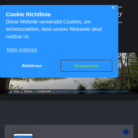
✕
Cookie Richtlinie
Diese Website verwendet Cookies, um
sicherzustellen, dass unsere Webseite ideal
nutzbar ist.
Menü
Mehr erfahren
Rente mit 85 – wie schaffen wir den
Ablehnen
Akzeptieren
demographischen Wandel?
Start
Wissen
Gesellschaft
Rente mit 85 – wie schaffen wir den demographischen Wandel?
home_work
double_arrow
double_arrow
double_arrow