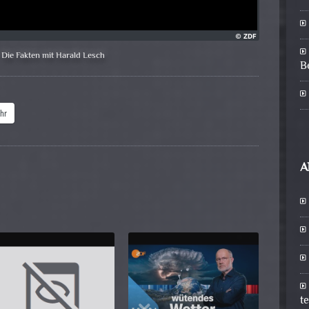
Die Fakten mit Harald Lesch
B
hr
A
t