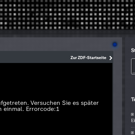
S
T
E