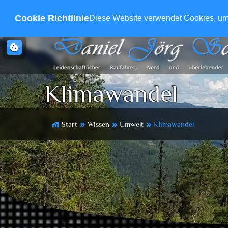
Cookie Richtlinie
Diese Website verwendet Cookies, um s
cookie
Klimawandel
Start
Wissen
Umwelt
Klimawandel
home_work
double_arrow
double_arrow
double_arrow