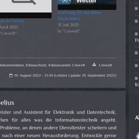
Hoffnung für das Klima
(Mehrteiler)
pen in Gefahr
31. Juli 2025
 April 2023
In "Umwelt"
 "Umwelt"
F
Dokumentation
,
Klimaschutz
,
Klimawandel
,
Umwelt
category
Umwelt
19. August 2022 - 21:44 (Letztes Update: 19. September 2022)
calendar_today
K
elius
leister und Assistent für Elektronik und Datentechnik,
A
en für alles was die Informationstechnik angeht.
obleme, an denen andere Dienstleister scheitern und
e nach einer neuen Herausforderung. Entwickle gerne