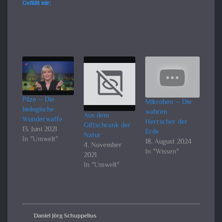
Gefällt mir:
Pilze – Die
Mikroben – Die
biologische
wahren
Aus dem
Wunderwaffe
Herrscher der
Giftschrank der
13. Juni 2021
Erde
Natur
In "Umwelt"
18. August 2024
4. November
In "Wissen"
2021
In "Umwelt"
Daniel Jörg Schuppelius