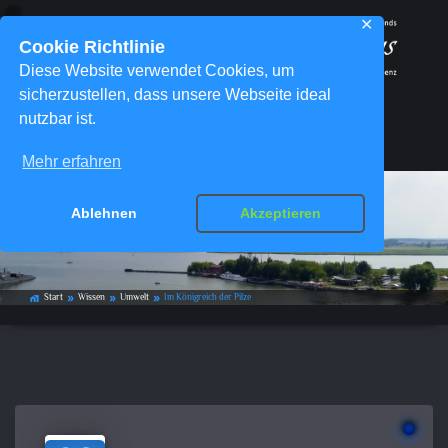
✕
Cookie Richtlinie
Diese Website verwendet Cookies, um
sicherzustellen, dass unsere Webseite ideal
nutzbar ist.
Menü
Mehr erfahren
Ablehnen
Akzeptieren
Im Königreich der Pilze
Start
Wissen
Umwelt
Im Königreich der Pilze
home_work
double_arrow
double_arrow
double_arrow