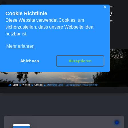
✕
Cookie Richtlinie
Diese Website verwendet Cookies, um
sicherzustellen, dass unsere Webseite ideal
nutzbar ist.
Menü
Mehr erfahren
Durstiges Land – Europas neue
Ablehnen
Akzeptieren
Trinkwassernot
Start
Wissen
Umwelt
Durstiges Land – Europas neue Trinkwassernot
home_work
double_arrow
double_arrow
double_arrow