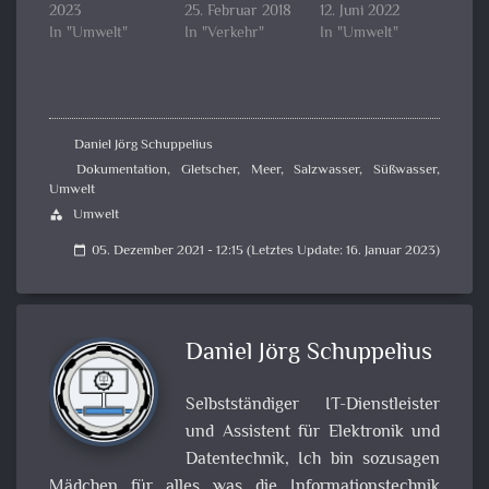
2023
25. Februar 2018
12. Juni 2022
In "Umwelt"
In "Verkehr"
In "Umwelt"
Daniel Jörg Schuppelius
Dokumentation
,
Gletscher
,
Meer
,
Salzwasser
,
Süßwasser
,
Umwelt
Umwelt
category
05. Dezember 2021 - 12:15 (Letztes Update: 16. Januar 2023)
calendar_today
Daniel Jörg Schuppelius
Selbstständiger IT-Dienstleister
und Assistent für Elektronik und
Datentechnik, Ich bin sozusagen
Mädchen für alles was die Informationstechnik