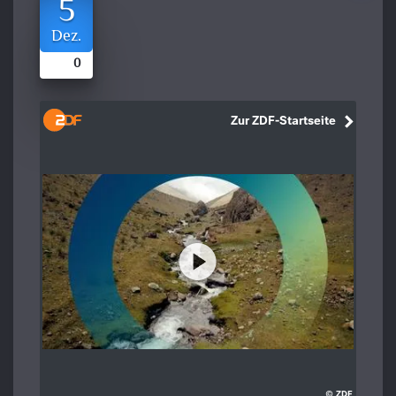
5
Dez.
0