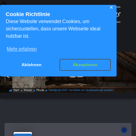
✕
Cookie Richtlinie
Diese Website verwendet Cookies, um
sicherzustellen, dass unsere Webseite ideal
nutzbar ist.
Menü
Mehr erfahren
Nobelpreis 2025: Verstehen wir
Ablehnen
Akzeptieren
Quantenphysik wirklich?
Start
Wissen
Physik
Nobelpreis 2025: Verstehen wir Quantenphysik wirklich?
home_work
double_arrow
double_arrow
double_arrow