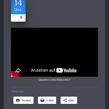
14
Dez.
0
Quanten entschlüsseln?!
Teilen mit:
Drucken
E-Mail
Mehr