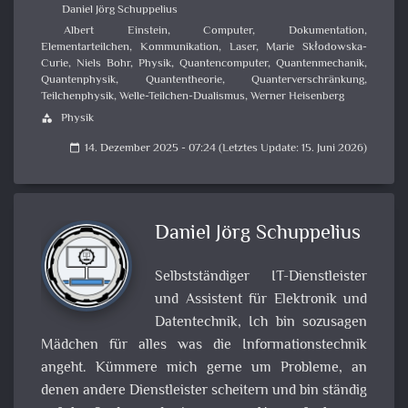
Daniel Jörg Schuppelius
Albert Einstein
,
Computer
,
Dokumentation
,
Elementarteilchen
,
Kommunikation
,
Laser
,
Marie Skłodowska-
Curie
,
Niels Bohr
,
Physik
,
Quantencomputer
,
Quantenmechanik
,
Quantenphysik
,
Quantentheorie
,
Quanterverschränkung
,
Teilchenphysik
,
Welle-Teilchen-Dualismus
,
Werner Heisenberg
Physik
category
14. Dezember 2025 - 07:24 (Letztes Update: 15. Juni 2026)
calendar_today
Daniel Jörg Schuppelius
Selbstständiger IT-Dienstleister
und Assistent für Elektronik und
Datentechnik, Ich bin sozusagen
Mädchen für alles was die Informationstechnik
angeht. Kümmere mich gerne um Probleme, an
denen andere Dienstleister scheitern und bin ständig