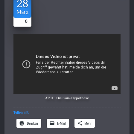
28
März
0
ARTE: Die Gaia-Hypothese
Teilen mit:
Drucken
E-Mail
Mehr