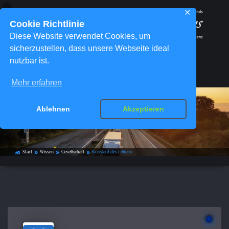
✕
Cookie Richtlinie
Diese Website verwendet Cookies, um
sicherzustellen, dass unsere Webseite ideal
nutzbar ist.
Menü
Mehr erfahren
Ablehnen
Akzeptieren
Kreislauf des Lebens
Start
Wissen
Gesellschaft
Kreislauf des Lebens
home_work
double_arrow
double_arrow
double_arrow