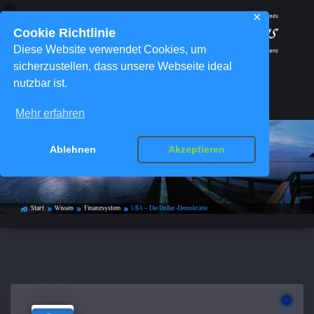
✕
Cookie Richtlinie
Diese Website verwendet Cookies, um
sicherzustellen, dass unsere Webseite ideal
nutzbar ist.
Menü
Mehr erfahren
Ablehnen
Akzeptieren
U$A – Die Dollar-Demokratie
Start
Wissen
Finanzsystem
U$A – Die Dollar-Demokratie
home_work
double_arrow
double_arrow
double_arrow