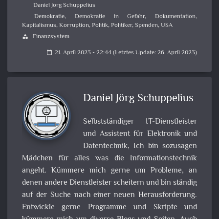
Daniel Jörg Schuppelius
Demokratie
,
Demokratie in Gefahr
,
Dokumentation
,
Kapitalismus
,
Korruption
,
Politik
,
Politiker
,
Spenden
,
USA
Finanzsystem
category
21. April 2023 - 22:44 (Letztes Update: 26. April 2023)
calendar_today
Daniel Jörg Schuppelius
Selbstständiger IT-Dienstleister
und Assistent für Elektronik und
Datentechnik, Ich bin sozusagen
Mädchen für alles was die Informationstechnik
angeht. Kümmere mich gerne um Probleme, an
denen andere Dienstleister scheitern und bin ständig
auf der Suche nach einer neuen Herausforderung.
Entwickle gerne Programme und Skripte und