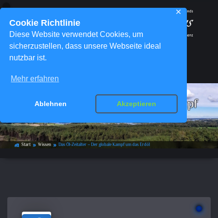
✕
Cookie Richtlinie
Diese Website verwendet Cookies, um
sicherzustellen, dass unsere Webseite ideal
nutzbar ist.
Menü
Mehr erfahren
Das Öl-Zeitalter – Der globale Kampf
Ablehnen
Akzeptieren
um das Erdöl
Start
Wissen
Das Öl-Zeitalter – Der globale Kampf um das Erdöl
home_work
double_arrow
double_arrow