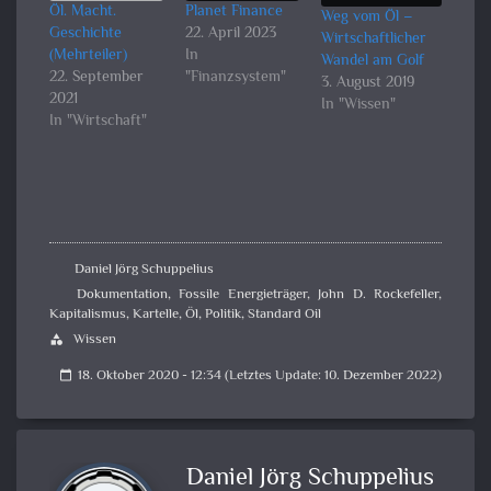
Öl. Macht.
Planet Finance
Weg vom Öl –
Geschichte
22. April 2023
Wirtschaftlicher
(Mehrteiler)
In
Wandel am Golf
22. September
"Finanzsystem"
3. August 2019
2021
In "Wissen"
In "Wirtschaft"
Daniel Jörg Schuppelius
Dokumentation
,
Fossile Energieträger
,
John D. Rockefeller
,
Kapitalismus
,
Kartelle
,
Öl
,
Politik
,
Standard Oil
Wissen
category
18. Oktober 2020 - 12:34 (Letztes Update: 10. Dezember 2022)
calendar_today
Daniel Jörg Schuppelius