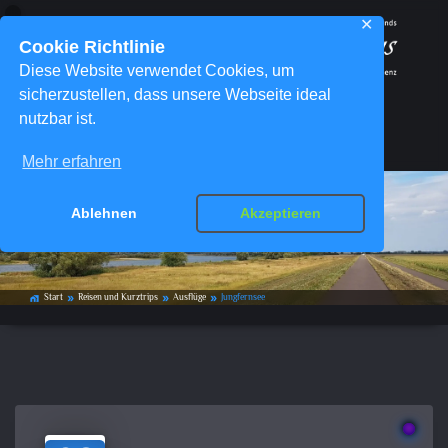
✕
Cookie Richtlinie
Diese Website verwendet Cookies, um
sicherzustellen, dass unsere Webseite ideal
nutzbar ist.
Menü
Mehr erfahren
Ablehnen
Akzeptieren
Jungfernsee
Start
Reisen und Kurztrips
Ausflüge
Jungfernsee
home_work
double_arrow
double_arrow
double_arrow