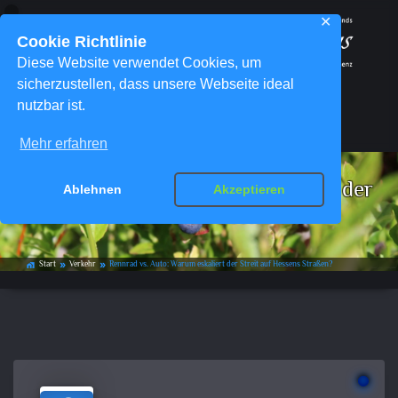
✕
Cookie Richtlinie
Diese Website verwendet Cookies, um
sicherzustellen, dass unsere Webseite ideal
nutzbar ist.
Menü
Mehr erfahren
Rennrad vs. Auto: Warum eskaliert der
Ablehnen
Akzeptieren
Streit auf Hessens Straßen?
Start
Verkehr
Rennrad vs. Auto: Warum eskaliert der Streit auf Hessens Straßen?
home_work
double_arrow
double_arrow