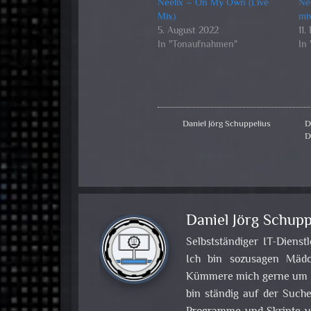
Neelix – On My Own (Live
Nee
Mix)
mi
5. August 2022
11
In "Tonaufnahmen"
In
Daniel Jörg Schuppelius
D
D
Daniel Jörg Schupp
Selbstständiger IT-Dienst
Ich bin sozusagen Mädch
Kümmere mich gerne um Pr
bin ständig auf der Such