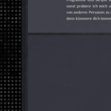
Programme und Skripte u
sonst probiere ich mich
von anderen Personen zu m
dann kümmere dich immer