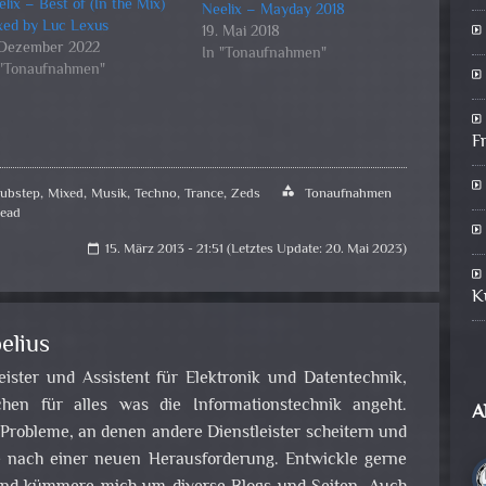
lix – Best of (In the Mix)
Neelix – Mayday 2018
xed by Luc Lexus
19. Mai 2018
. Dezember 2022
In "Tonaufnahmen"
 "Tonaufnahmen"
F
ubstep
,
Mixed
,
Musik
,
Techno
,
Trance
,
Zeds
category
Tonaufnahmen
ead
15. März 2013 - 21:51 (Letztes Update: 20. Mai 2023)
calendar_today
K
elius
leister und Assistent für Elektronik und Datentechnik,
en für alles was die Informationstechnik angeht.
A
obleme, an denen andere Dienstleister scheitern und
e nach einer neuen Herausforderung. Entwickle gerne