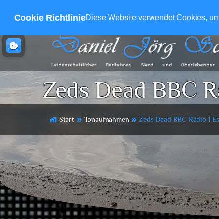
Cookie Richtlinie
Diese Website verwendet Cookies, um s
cookie
Zeds Dead BBC Ra
Start
Tonaufnahmen
Zeds Dead BBC Radio 1 Es
home_work
double_arrow
double_arrow