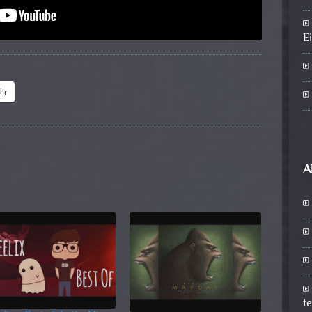
E
hr
A
t