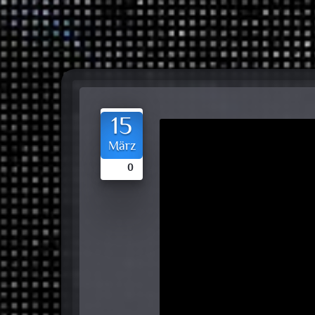
15
März
0