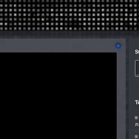
S
T
z