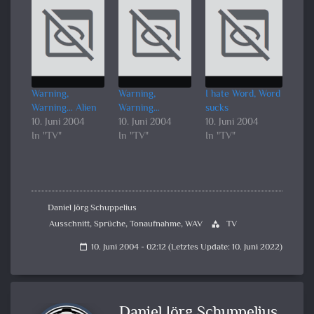
Warning,
Warning,
I hate Word, Word
Warning… Alien
Warning…
sucks
10. Juni 2004
10. Juni 2004
10. Juni 2004
In "TV"
In "TV"
In "TV"
Daniel Jörg Schuppelius
Ausschnitt
,
Sprüche
,
Tonaufnahme
,
WAV
TV
category
10. Juni 2004 - 02:12 (Letztes Update: 10. Juni 2022)
calendar_today
Daniel Jörg Schuppelius