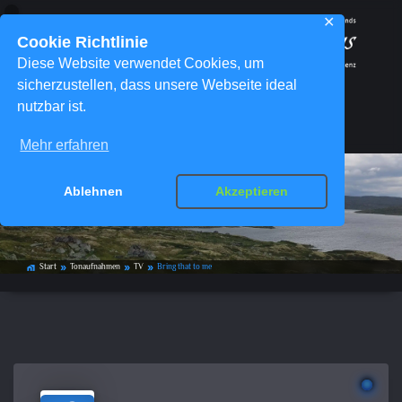
✕
Cookie Richtlinie
Diese Website verwendet Cookies, um
sicherzustellen, dass unsere Webseite ideal
nutzbar ist.
Menü
Mehr erfahren
Ablehnen
Akzeptieren
Bring that to me
Start
Tonaufnahmen
TV
Bring that to me
home_work
double_arrow
double_arrow
double_arrow