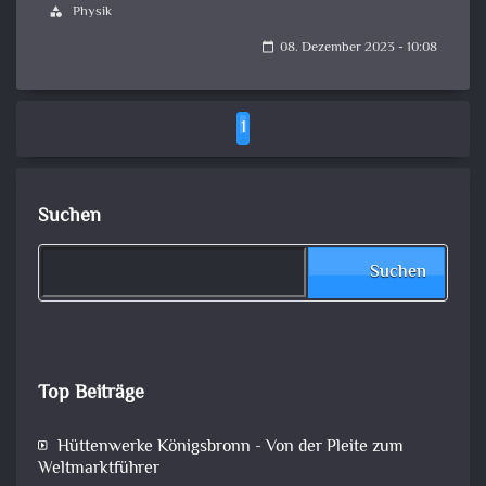
Physik
category
08. Dezember 2023 - 10:08
calendar_today
1
Suchen
Suchen
Top Beiträge
Hüttenwerke Königsbronn - Von der Pleite zum
Weltmarktführer