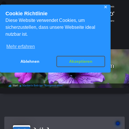
✕
Cookie Richtlinie
Diese Website verwendet Cookies, um
sicherzustellen, dass unsere Webseite ideal
nutzbar ist.
Menü
Mehr erfahren
Ablehnen
Akzeptieren
Schlagwort-Archiv:
Röntgenstrahlen
Start
Markierte Beiträge: "Röntgenstrahlen"
home_work
double_arrow