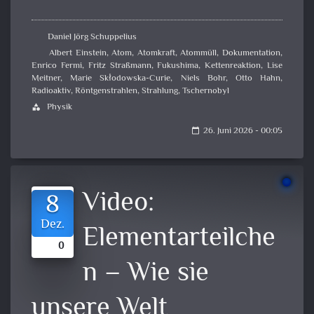
Daniel Jörg Schuppelius
Albert Einstein
,
Atom
,
Atomkraft
,
Atommüll
,
Dokumentation
,
Enrico Fermi
,
Fritz Straßmann
,
Fukushima
,
Kettenreaktion
,
Lise
Meitner
,
Marie Skłodowska-Curie
,
Niels Bohr
,
Otto Hahn
,
Radioaktiv
,
Röntgenstrahlen
,
Strahlung
,
Tschernobyl
Physik
category
26. Juni 2026 - 00:05
calendar_today
Video:
8
Dez.
Elementarteilche
0
n – Wie sie
unsere Welt