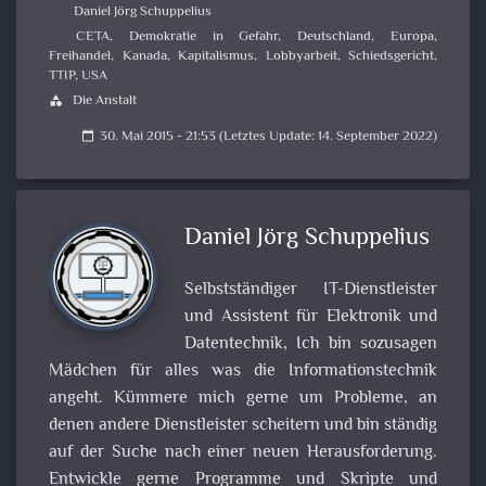
Daniel Jörg Schuppelius
CETA
,
Demokratie in Gefahr
,
Deutschland
,
Europa
,
Freihandel
,
Kanada
,
Kapitalismus
,
Lobbyarbeit
,
Schiedsgericht
,
TTIP
,
USA
Die Anstalt
category
30. Mai 2015 - 21:53 (Letztes Update: 14. September 2022)
calendar_today
Daniel Jörg Schuppelius
Selbstständiger IT-Dienstleister
und Assistent für Elektronik und
Datentechnik, Ich bin sozusagen
Mädchen für alles was die Informationstechnik
angeht. Kümmere mich gerne um Probleme, an
denen andere Dienstleister scheitern und bin ständig
auf der Suche nach einer neuen Herausforderung.
Entwickle gerne Programme und Skripte und