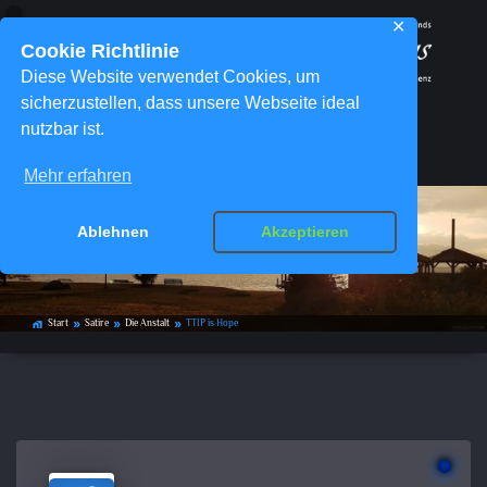
✕
Cookie Richtlinie
Diese Website verwendet Cookies, um
sicherzustellen, dass unsere Webseite ideal
nutzbar ist.
Menü
Mehr erfahren
Ablehnen
Akzeptieren
TTIP is Hope
Start
Satire
Die Anstalt
TTIP is Hope
home_work
double_arrow
double_arrow
double_arrow