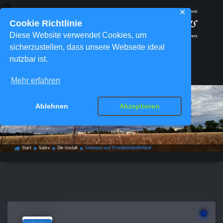
✕
Cookie Richtlinie
Diese Website verwendet Cookies, um
sicherzustellen, dass unsere Webseite ideal
nutzbar ist.
Menü
Mehr erfahren
Ablehnen
Akzeptieren
Sexismus und Fremdenfeindlichkeit
Start
Satire
Die Anstalt
Sexismus und Fremdenfeindlichkeit
home_work
double_arrow
double_arrow
double_arrow