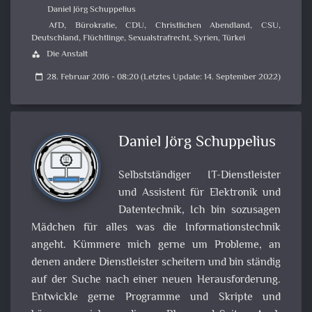
Daniel Jörg Schuppelius
AfD
,
Bürokratie
,
CDU
,
Christlichen Abendland
,
CSU
,
Deutschland
,
Flüchtlinge
,
Sexualstrafrecht
,
Syrien
,
Türkei
Die Anstalt
category
28. Februar 2016 - 08:20 (Letztes Update: 14. September 2022)
calendar_today
Daniel Jörg Schuppelius
Selbstständiger IT-Dienstleister
und Assistent für Elektronik und
Datentechnik, Ich bin sozusagen
Mädchen für alles was die Informationstechnik
angeht. Kümmere mich gerne um Probleme, an
denen andere Dienstleister scheitern und bin ständig
auf der Suche nach einer neuen Herausforderung.
Entwickle gerne Programme und Skripte und