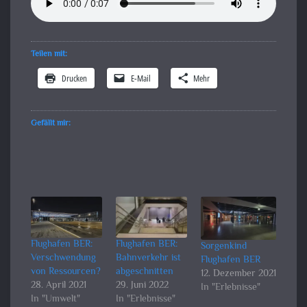
Teilen mit:
Drucken
E-Mail
Mehr
Gefällt mir:
Flughafen BER:
Flughafen BER:
Sorgenkind
Verschwendung
Bahnverkehr ist
Flughafen BER
von Ressourcen?
abgeschnitten
12. Dezember 2021
28. April 2021
29. Juni 2022
In "Erlebnisse"
In "Umwelt"
In "Erlebnisse"