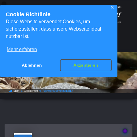
✕
Cookie Richtlinie
Diese Website verwendet Cookies, um
sicherzustellen, dass unsere Webseite ideal
nutzbar ist.
Menü
Mehr erfahren
Ablehnen
Akzeptieren
Fahrstuhlwartung am BER
Start
Geschichten
Fahrstuhlwartung am BER
home_work
double_arrow
double_arrow