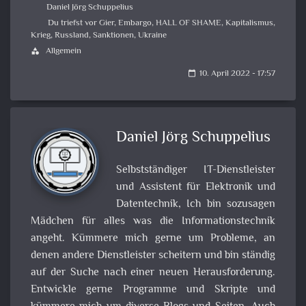
Daniel Jörg Schuppelius
Du triefst vor Gier
,
Embargo
,
HALL OF SHAME
,
Kapitalismus
,
Krieg
,
Russland
,
Sanktionen
,
Ukraine
Allgemein
category
10. April 2022 - 17:57
calendar_today
Daniel Jörg Schuppelius
Selbstständiger IT-Dienstleister
und Assistent für Elektronik und
Datentechnik, Ich bin sozusagen
Mädchen für alles was die Informationstechnik
angeht. Kümmere mich gerne um Probleme, an
denen andere Dienstleister scheitern und bin ständig
auf der Suche nach einer neuen Herausforderung.
Entwickle gerne Programme und Skripte und