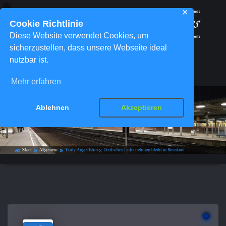
✕
Cookie Richtlinie
Diese Website verwendet Cookies, um
sicherzustellen, dass unsere Webseite ideal
nutzbar ist.
Menü
Mehr erfahren
Trotz Angriffskrieg: Deutsches
Ablehnen
Akzeptieren
Unternehmen bleibt in Russland
Start
Allgemein
Trotz Angriffskrieg: Deutsches Unternehmen bleibt in Russland
home_work
double_arrow
double_arrow