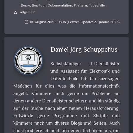
Berge
,
Bergtour
,
Dokumentation
,
Klettern
,
Todesfälle
Allgemein
category
10. August 2019 - 08:16 (Letztes Update: 27. Januar 2023)
calendar_today
Daniel Jörg Schuppelius
Selbstständiger IT-Dienstleister
und Assistent für Elektronik und
Datentechnik, Ich bin sozusagen
Mädchen für alles was die Informationstechnik
angeht. Kümmere mich gerne um Probleme, an
denen andere Dienstleister scheitern und bin ständig
auf der Suche nach einer neuen Herausforderung.
Entwickle gerne Programme und Skripte und
kümmere mich um diverse Blogs und Seiten. Auch
sonst probiere ich mich an neuen Techniken aus, um