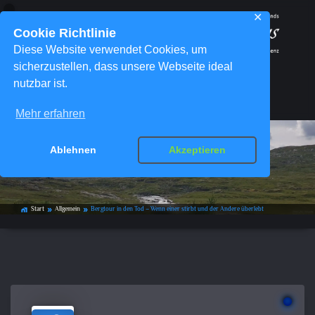
✕
Cookie Richtlinie
Diese Website verwendet Cookies, um
sicherzustellen, dass unsere Webseite ideal
nutzbar ist.
Menü
Mehr erfahren
Bergtour in den Tod – Wenn einer
Ablehnen
Akzeptieren
stirbt und der Andere überlebt
Start
Allgemein
Bergtour in den Tod – Wenn einer stirbt und der Andere überlebt
home_work
double_arrow
double_arrow