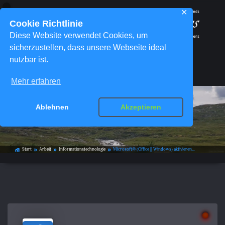
✕
Cookie Richtlinie
Diese Website verwendet Cookies, um
sicherzustellen, dass unsere Webseite ideal
nutzbar ist.
Menü
Mehr erfahren
Microsoft® (Office || Windows)
Ablehnen
Akzeptieren
aktivieren…
Start
Arbeit
Informationstechnologie
Microsoft® (Office || Windows) aktivieren…
home_work
double_arrow
double_arrow
double_arrow