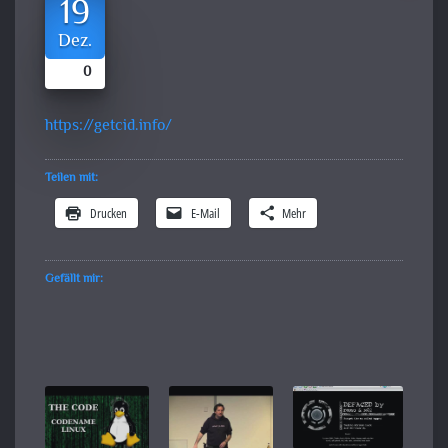
19
Dez.
0
https://getcid.info/
Teilen mit:
Drucken
E-Mail
Mehr
Gefällt mir: