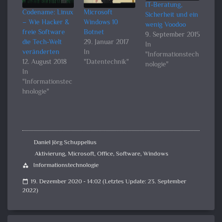
IT-Beratung,
Codename: Linux
Microsoft
Sicherheit und ein
– Wie Hacker &
Windows 10
wenig Voodoo
freie Software
Botnet
9. September 2015
die Tech-Welt
29. Januar 2017
In
veränderten
In
"Informationstech
12. August 2018
"Datentechnik"
nologie"
In
"Informationstec
hnologie"
Daniel Jörg Schuppelius
Aktivierung
,
Microsoft
,
Office
,
Software
,
Windows
Informationstechnologie
category
19. Dezember 2020 - 14:02 (Letztes Update: 23. September
calendar_today
2022)