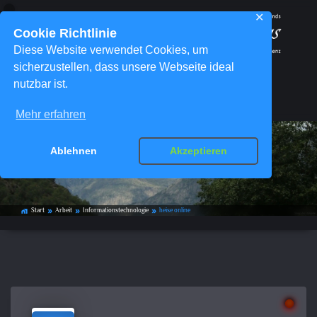
✕
Cookie Richtlinie
Diese Website verwendet Cookies, um
sicherzustellen, dass unsere Webseite ideal
nutzbar ist.
Menü
Mehr erfahren
Ablehnen
Akzeptieren
heise online
Start
Arbeit
Informationstechnologie
heise online
home_work
double_arrow
double_arrow
double_arrow