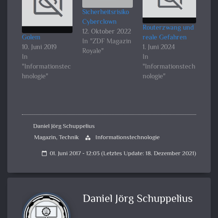
Sicherheitsrisiko
Cyberclown
Routerzwang und
12. Oktober 2022
Golem
reale Gefahren
In "ZDF Magazin
10. Juni 2019
1. Juni 2024
Royale"
In
In
"Informationstec
"Informationstech
hnologie"
nologie"
Daniel Jörg Schuppelius
Magazin
,
Technik
Informationstechnologie
category
01. Juni 2017 - 12:03 (Letztes Update: 18. Dezember 2021)
calendar_today
Daniel Jörg Schuppelius