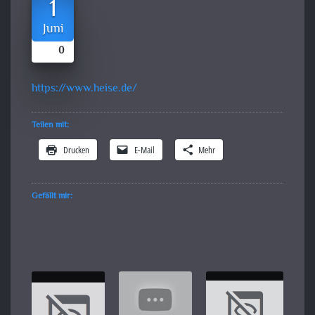
1
Juni
0
https://www.heise.de/
Teilen mit:
Drucken
E-Mail
Mehr
Gefällt mir: