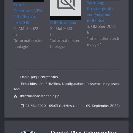
Warnung:
Skript-
Providergeräte
Generator: VPN
von Vodafone
Fritz!Box zu
(Fritz!Box)
LANCOM
FritzBox!Editor
3. Oktober 2023
31. März 2022
21. Mai 2020
In
In
In
"Informationstech
"Informationstec
"Informationstec
nologie"
hnologie"
hnologie"
Daniel Jörg Schuppelius
Entschlüsseln
,
Fritz!Box
,
Konfiguration
,
Passwort vergessen
,
Tool
Informationstechnologie
category
21. Mai 2020 - 09:03 (Letztes Update: 09. September 2022)
calendar_today