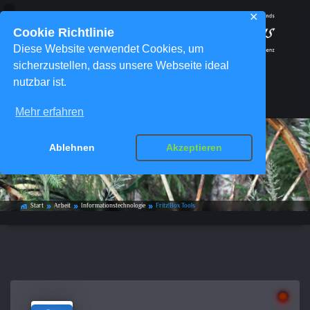
✕
Cookie Richtlinie
Diese Website verwendet Cookies, um
sicherzustellen, dass unsere Webseite ideal
nutzbar ist.
Menü
Mehr erfahren
Ablehnen
Akzeptieren
Fritz!Box Tools
Start
Arbeit
Informationstechnologie
Fritz!Box Tools
home_work
double_arrow
double_arrow
double_arrow