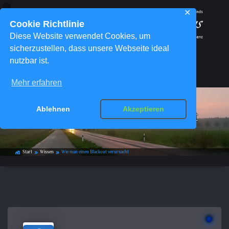
✕
Cookie Richtlinie
Diese Website verwendet Cookies, um
sicherzustellen, dass unsere Webseite ideal
nutzbar ist.
Menü
Mehr erfahren
Ablehnen
Akzeptieren
Wie man einen Blackout verursacht
Start
Wissen
Wie man einen Blackout verursacht
home_work
double_arrow
double_arrow