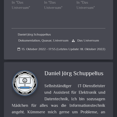
In "Das
In "Das
In "Das
Universum"
Universum"
Universum"
Daniel Jörg Schuppelius
Dokumentation
,
Quasar
,
Universum
Das Universum
category
13. Oktober 2022 - 17:55 (Letztes Update: 18. Oktober 2022)
calendar_today
Daniel Jörg Schuppelius
Selbstständiger IT-Dienstleister
und Assistent für Elektronik und
Datentechnik, Ich bin sozusagen
Mädchen für alles was die Informationstechnik
angeht. Kümmere mich gerne um Probleme, an