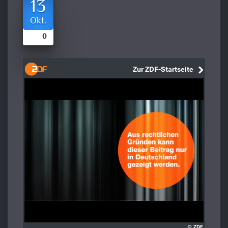
13
Okt.
0