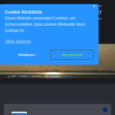
✕
Cookie Richtlinie
Diese Website verwendet Cookies, um
sicherzustellen, dass unsere Webseite ideal
nutzbar ist.
Menü
Mehr erfahren
Ablehnen
Akzeptieren
Quasare
Start
Wissen
Universum
Das Universum
Quasare
home_work
double_arrow
double_arrow
double_arrow
double_arrow