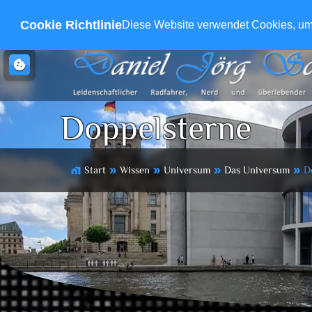
Cookie Richtlinie
Diese Website verwendet Cookies, um s
cookie
Doppelsterne
Start
Wissen
Universum
Das Universum
D
home_work
double_arrow
double_arrow
double_arrow
double_arrow