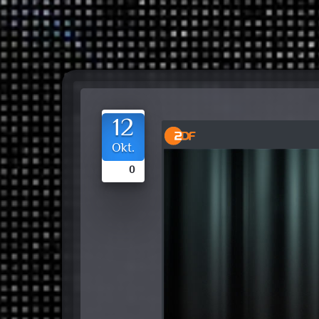
12
Okt.
0