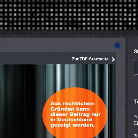
S
T
E