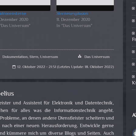
utronensterne
Sternenexplosion
. Dezember 2020
11. Dezember 2020
 "Das Universum"
In "Das Universum"
F
Dokumentation
,
Stern
,
Universum
category
Das Universum
12. Oktober 2022 - 21:51 (Letztes Update: 18. Oktober 2022)
calendar_today
K
elius
leister und Assistent für Elektronik und Datentechnik,
en für alles was die Informationstechnik angeht.
A
obleme, an denen andere Dienstleister scheitern und
e nach einer neuen Herausforderung. Entwickle gerne
nd kümmere mich um diverse Blogs und Seiten. Auch