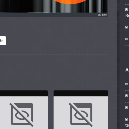
B
hr
A
t