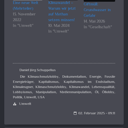
Eine neue Welt
Klimawandel –
Giftmüll:
(Mehrteiler)
Warum wir jetzt
Grundwasser in
13. November
auf Methan
Gefahr
2022
setzen müssen!
14. Mai 2026
In "Umwelt"
10. Mai 2024
In "Gesellschaft"
In "Umwelt"
Daniel Jörg Schuppelius
Die Klimaschmutzlobby
,
Dokumentation
,
Energie
,
Fossile
Energieträger
,
Kapitalismus
,
Kapitalismus im Endstadium
,
Klimaleugner
,
Klimaschmutzlobby
,
Klimawandel
,
Lebensqualität
,
Lobbyismus
,
Manipulation
,
Medienmanipulation
,
Öl
,
Öllobby
,
Politik
,
Umwelt
,
USA
Umwelt
category
02. Februar 2025 - 09:11
calendar_today