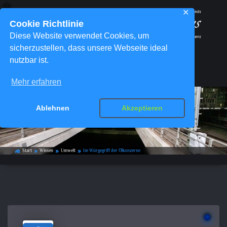
✕
Cookie Richtlinie
Diese Website verwendet Cookies, um
sicherzustellen, dass unsere Webseite ideal
nutzbar ist.
Menü
Mehr erfahren
Ablehnen
Akzeptieren
Im Würgegriff der Ölkonzerne
Start
Wissen
Umwelt
Im Würgegriff der Ölkonzerne
home_work
double_arrow
double_arrow
double_arrow