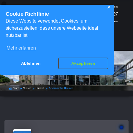
✕
Cookie Richtlinie
Diese Website verwendet Cookies, um
sicherzustellen, dass unsere Webseite ideal
nutzbar ist.
Menü
Mehr erfahren
Ablehnen
Akzeptieren
Ackern unter Bäumen
Start
Wissen
Umwelt
Ackern unter Bäumen
home_work
double_arrow
double_arrow
double_arrow