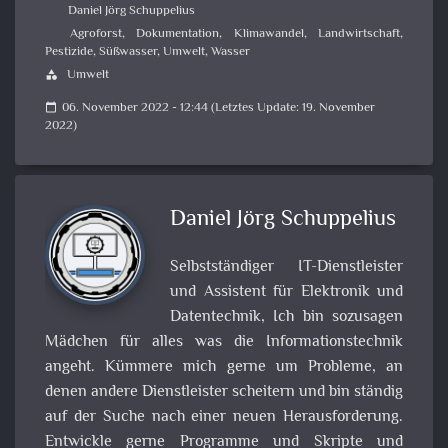
Daniel Jörg Schuppelius
Agroforst
,
Dokumentation
,
Klimawandel
,
Landwirtschaft
,
Pestizide
,
Süßwasser
,
Umwelt
,
Wasser
Umwelt
category
06. November 2022 - 12:44 (Letztes Update: 19. November
calendar_today
2022)
Daniel Jörg Schuppelius
Selbstständiger IT-Dienstleister
und Assistent für Elektronik und
Datentechnik, Ich bin sozusagen
Mädchen für alles was die Informationstechnik
angeht. Kümmere mich gerne um Probleme, an
denen andere Dienstleister scheitern und bin ständig
auf der Suche nach einer neuen Herausforderung.
Entwickle gerne Programme und Skripte und