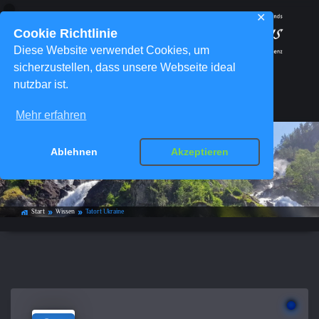
✕
Cookie Richtlinie
Diese Website verwendet Cookies, um
sicherzustellen, dass unsere Webseite ideal
nutzbar ist.
Menü
Mehr erfahren
Ablehnen
Akzeptieren
Tatort Ukraine
Start
Wissen
Tatort Ukraine
home_work
double_arrow
double_arrow