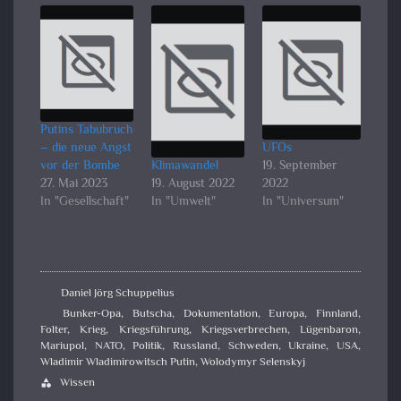
Putins Tabubruch
– die neue Angst
UFOs
vor der Bombe
Klimawandel
19. September
27. Mai 2023
19. August 2022
2022
In "Gesellschaft"
In "Umwelt"
In "Universum"
Daniel Jörg Schuppelius
Bunker-Opa
,
Butscha
,
Dokumentation
,
Europa
,
Finnland
,
Folter
,
Krieg
,
Kriegsführung
,
Kriegsverbrechen
,
Lügenbaron
,
Mariupol
,
NATO
,
Politik
,
Russland
,
Schweden
,
Ukraine
,
USA
,
Wladimir Wladimirowitsch Putin
,
Wolodymyr Selenskyj
Wissen
category