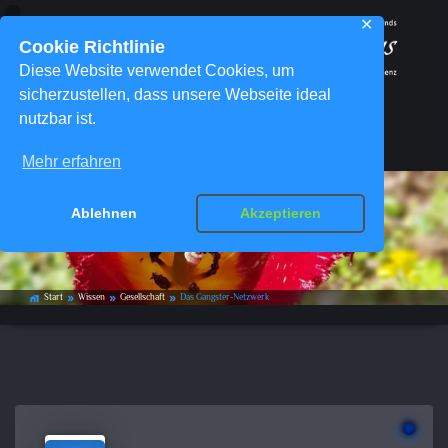
✕
Cookie Richtlinie
Diese Website verwendet Cookies, um
sicherzustellen, dass unsere Webseite ideal
nutzbar ist.
Menü
Mehr erfahren
Ablehnen
Akzeptieren
Das Gangster-Netzwerk
Start
Wissen
Gesellschaft
Das Gangster-Netzwerk
home_work
double_arrow
double_arrow
double_arrow