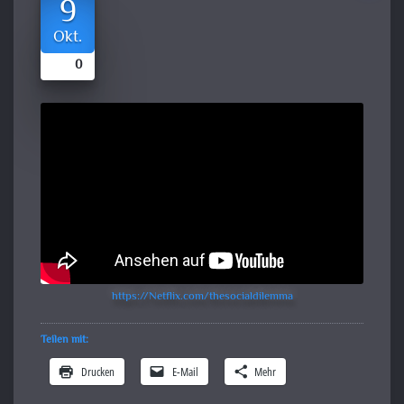
9
Okt.
0
https://Netflix.com/thesocialdilemma
Teilen mit:
Drucken
E-Mail
Mehr