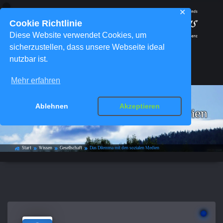
✕
Cookie Richtlinie
Diese Website verwendet Cookies, um
sicherzustellen, dass unsere Webseite ideal
nutzbar ist.
Menü
Mehr erfahren
Ablehnen
Akzeptieren
Das Dilemma mit den sozialen Medien
Start
Wissen
Gesellschaft
Das Dilemma mit den sozialen Medien
home_work
double_arrow
double_arrow
double_arrow