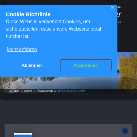
✕
Cookie Richtlinie
Diese Website verwendet Cookies, um
sicherzustellen, dass unsere Webseite ideal
nutzbar ist.
Menü
Mehr erfahren
Ablehnen
Akzeptieren
Auf der Spur des Geldes
Start
Wissen
Finanzsystem
Auf der Spur des Geldes
home_work
double_arrow
double_arrow
double_arrow