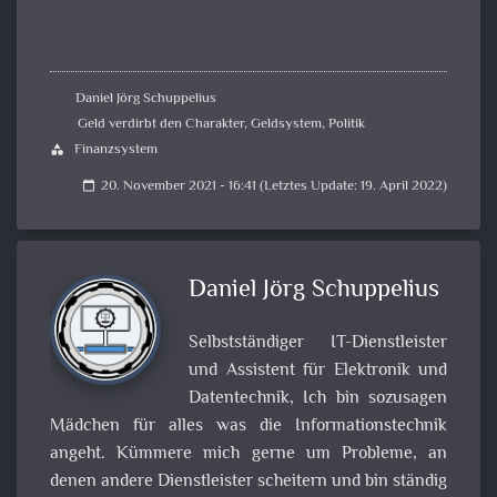
Daniel Jörg Schuppelius
Geld verdirbt den Charakter
,
Geldsystem
,
Politik
Finanzsystem
category
20. November 2021 - 16:41 (Letztes Update: 19. April 2022)
calendar_today
Daniel Jörg Schuppelius
Selbstständiger IT-Dienstleister
und Assistent für Elektronik und
Datentechnik, Ich bin sozusagen
Mädchen für alles was die Informationstechnik
angeht. Kümmere mich gerne um Probleme, an
denen andere Dienstleister scheitern und bin ständig