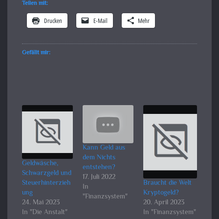
Teilen mit:
Drucken
E-Mail
Mehr
Gefällt mir:
Kann Geld aus
dem Nichts
Geldwäsche,
entstehen?
Schwarzgeld und
17. Juli 2022
Steuerhinterzieh
Braucht die Welt
In
ung
Kryptogeld?
"Finanzsystem"
24. Mai 2023
20. April 2023
In "Die Anstalt"
In "Finanzsystem"