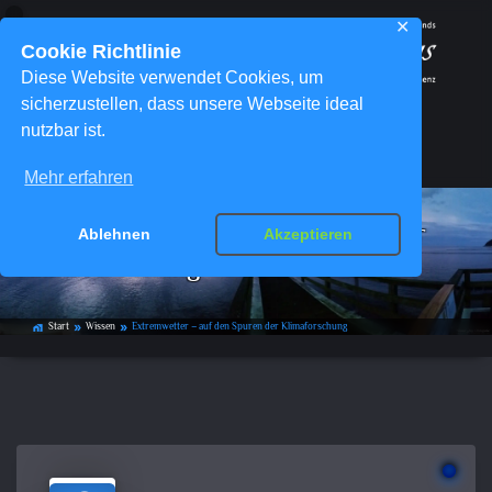
✕
Cookie Richtlinie
Diese Website verwendet Cookies, um
sicherzustellen, dass unsere Webseite ideal
nutzbar ist.
Menü
Mehr erfahren
Extremwetter – auf den Spuren der
Ablehnen
Akzeptieren
Klimaforschung
Start
Wissen
Extremwetter – auf den Spuren der Klimaforschung
home_work
double_arrow
double_arrow