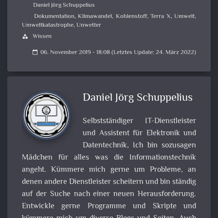
Daniel Jörg Schuppelius
Dokumentation
,
Klimawandel
,
Kohlenstoff
,
Terra X
,
Umwelt
,
Umweltkatastrophe
,
Unwetter
Wissen
category
06. November 2019 - 18:08 (Letztes Update: 24. März 2022)
calendar_today
Daniel Jörg Schuppelius
Selbstständiger IT-Dienstleister
und Assistent für Elektronik und
Datentechnik, Ich bin sozusagen
Mädchen für alles was die Informationstechnik
angeht. Kümmere mich gerne um Probleme, an
denen andere Dienstleister scheitern und bin ständig
auf der Suche nach einer neuen Herausforderung.
Entwickle gerne Programme und Skripte und