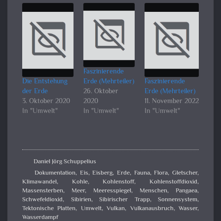
Faszinierende
Die Entstehung
Erde (Mehrteiler)
Faszinierende
der Erde
26. Oktober
Erde (Mehrteiler)
3. Oktober 2020
2020
11. November 2022
In "Umwelt"
In "Umwelt"
In "Umwelt"
Daniel Jörg Schuppelius
Dokumentation
,
Eis
,
Eisberg
,
Erde
,
Fauna
,
Flora
,
Gletscher
,
Klimawandel
,
Kohle
,
Kohlenstoff
,
Kohlenstoffdioxid
,
Massensterben
,
Meer
,
Meeresspiegel
,
Menschen
,
Pangaea
,
Schwefeldioxid
,
Sibirien
,
Sibirischer Trapp
,
Sonnensystem
,
Tektonische Platten
,
Umwelt
,
Vulkan
,
Vulkanausbruch
,
Wasser
,
Wasserdampf