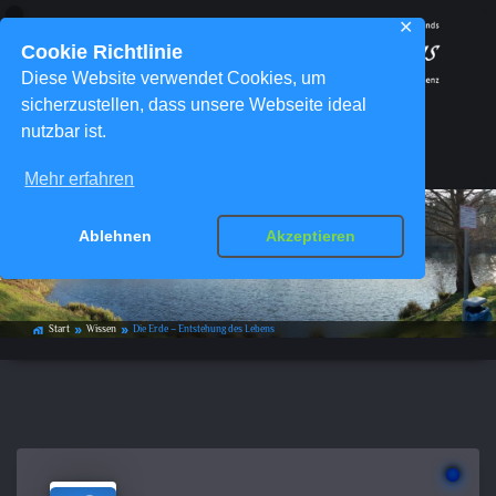
✕
Cookie Richtlinie
Diese Website verwendet Cookies, um
sicherzustellen, dass unsere Webseite ideal
nutzbar ist.
Menü
Mehr erfahren
Ablehnen
Akzeptieren
Die Erde – Entstehung des Lebens
Start
Wissen
Die Erde – Entstehung des Lebens
home_work
double_arrow
double_arrow